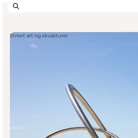
Street art og skulpturer
Oplevelser
Byer & Steder
Det sker
Overnatning
Planlæg din ferie
Booking