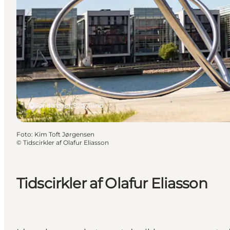
Sønderborg, Sydjylland
Foto
:
Kim Toft Jørgensen
©
Tidscirkler af Olafur Eliasson
Tidscirkler af Olafur Eliasson