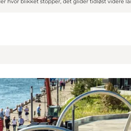
r hvor blikket stopper, det glider tidløst videre l