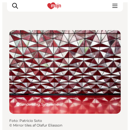
Street art og skulpturer
Oplevelser
Byer & Steder
Det sker
Overnatning
Planlæg din ferie
Booking
Sønderborg, Sydjylland
Foto
:
Patricio Soto
©
Mirror tiles af Olafur Eliasson