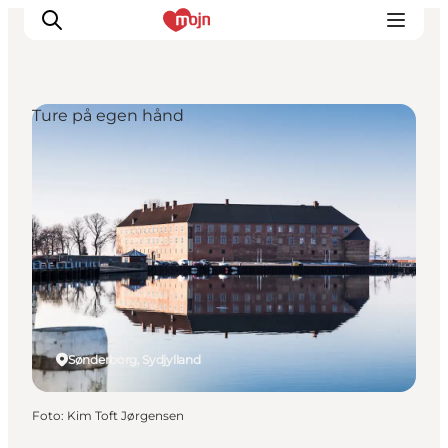
Ture på egen hånd
Oplevelser
Byer & Steder
Det sker
Overnatning
Planlæg din ferie
Booking
Sønderborg, Sydjylland
Foto
:
Kim Toft Jørgensen