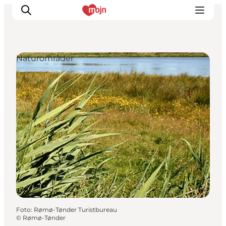
Naturområder
Oplevelser
Byer & Steder
Det sker
Overnatning
Planlæg din ferie
Booking
Foto
:
Rømø-Tønder Turistbureau
©
Rømø-Tønder