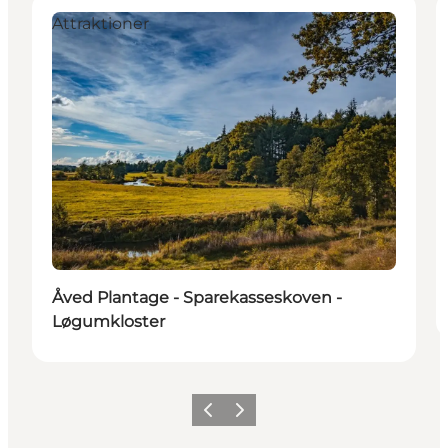
Attraktioner
Åved Plantage - Sparekasseskoven -
Løgumkloster
Forrige
Næste