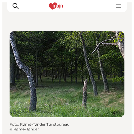
Naturområder
Oplevelser
Byer & Steder
Det sker
Overnatning
Planlæg din ferie
Booking
Foto
:
Rømø-Tønder Turistbureau
©
Rømø-Tønder