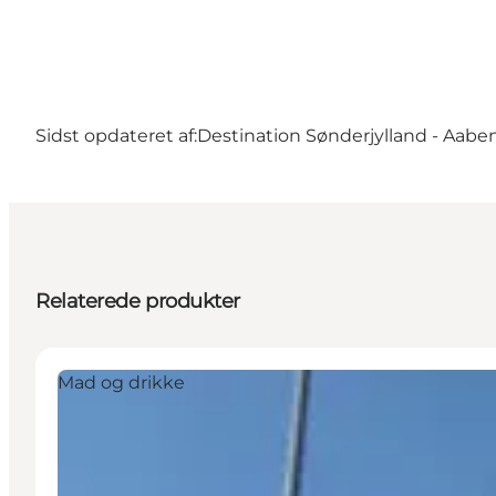
Sidst opdateret af:
Destination Sønderjylland - Aabe
Relaterede produkter
Mad og drikke