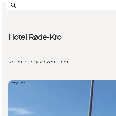
Hotel Røde-Kro
Oplevelser
Byer & Steder
Det sker
Kroen, der gav byen navn.
Overnatning
Planlæg din ferie
Booking
Hoteller