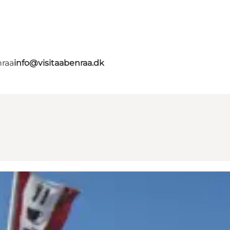
nraa
info@visitaabenraa.dk