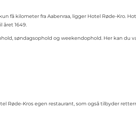
 kun få kilometer fra Aabenraa, ligger Hotel Røde-Kro. Ho
l året 1649.
rophold, søndagsophold og weekendophold. Her kan du væ
otel Røde-Kros egen restaurant, som også tilbyder rette