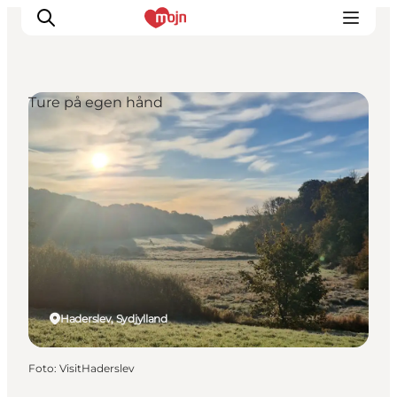
Ture på egen hånd
Oplevelser
Byer & Steder
Det sker
Overnatning
Planlæg din ferie
Booking
Haderslev, Sydjylland
Foto
:
VisitHaderslev