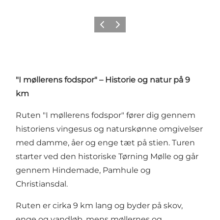
Forrige
Næste
"I møllerens fodspor" – Historie og natur på 9
km
Ruten "I møllerens fodspor" fører dig gennem
historiens vingesus og naturskønne omgivelser
med damme, åer og enge tæt på stien. Turen
starter ved den historiske Tørning Mølle og går
gennem Hindemade, Pamhule og
Christiansdal.
Ruten er cirka 9 km lang og byder på skov,
enge og vandløb, mens møllernes og