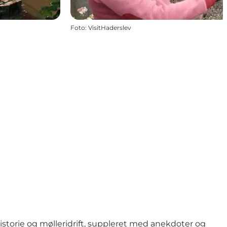
Foto
:
VisitHaderslev
historie og mølleridrift, suppleret med anekdoter og