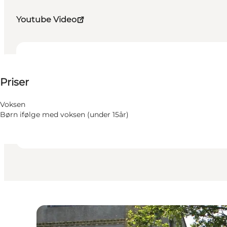
Youtube Video
50 DKK
Priser
Besøg hjemmeside
Venner, Min virksomhed, Mig selv
Voksen
Børn ifølge med voksen (under 15år)