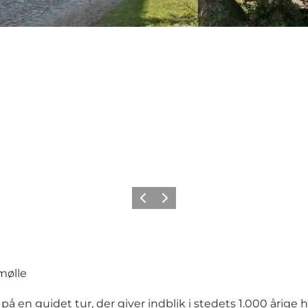
Forrige
Næste
mølle
å en guidet tur, der giver indblik i stedets 1.000 årige 