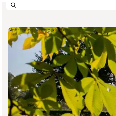
Sightseeing og guidede ture
Oplevelser
Byer & Steder
Det sker
Overnatning
Planlæg din ferie
Booking