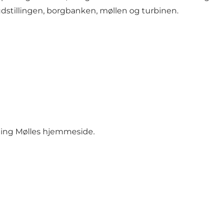
 udstillingen, borgbanken, møllen og turbinen.
ning Mølles
hjemmeside
.