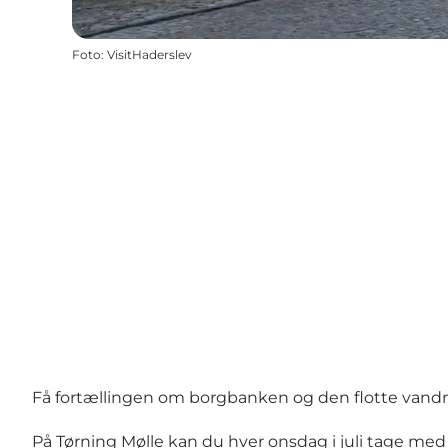
Foto
:
VisitHaderslev
Få fortællingen om borgbanken og den flotte vand
På Tørning Mølle kan du hver onsdag i juli tage med p