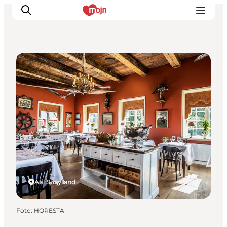
Restauranter
Oplevelser
Byer & Steder
Det sker
Overnatning
Planlæg din ferie
Booking
Als, Sydjylland
Foto
:
HORESTA