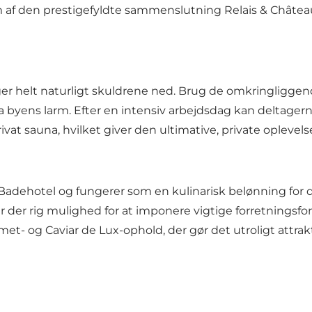
lem af den prestigefyldte sammenslutning Relais & Châtea
r helt naturligt skuldrene ned. Brug de omkringliggende
ra byens larm. Efter en intensiv arbejdsdag kan deltagerne
at sauna, hvilket giver den ultimative, private oplevels
g Badehotel og fungerer som en kulinarisk belønning fo
r der rig mulighed for at imponere vigtige forretningsfo
t- og Caviar de Lux-ophold, der gør det utroligt attrak