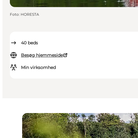
Foto
:
HORESTA
40
beds
Besøg hjemmeside
Min virksomhed