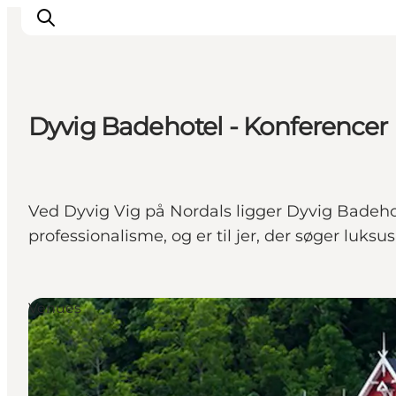
Dyvig Badehotel - Konferencer
Oplevelser
Byer & Steder
Det sker
Ved Dyvig Vig på Nordals ligger Dyvig Badeho
Overnatning
professionalisme, og er til jer, der søger luksus
Planlæg din ferie
Booking
Venues