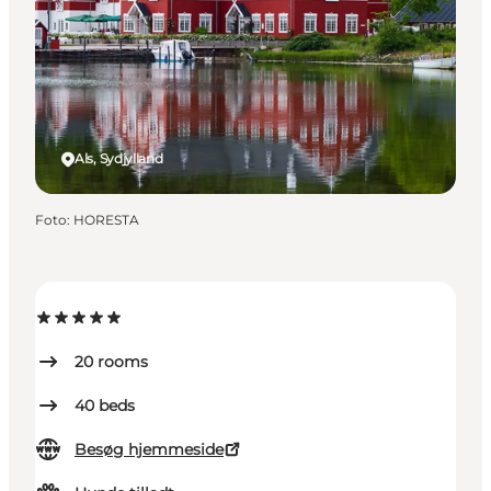
Als, Sydjylland
Foto
:
HORESTA
20
rooms
40
beds
Besøg hjemmeside