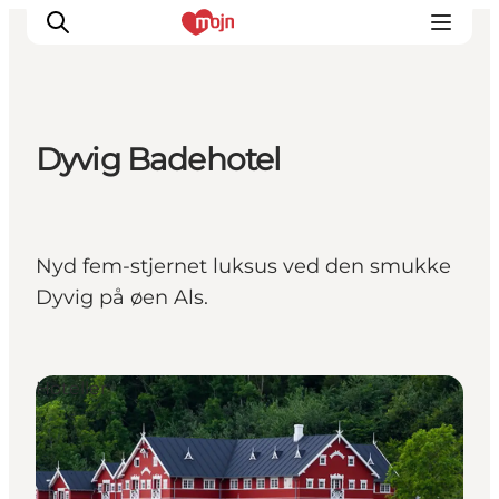
Dyvig Badehotel
Oplevelser
Byer & Steder
Det sker
Nyd fem-stjernet luksus ved den smukke
Overnatning
Dyvig på øen Als.
Planlæg din ferie
Booking
Hoteller