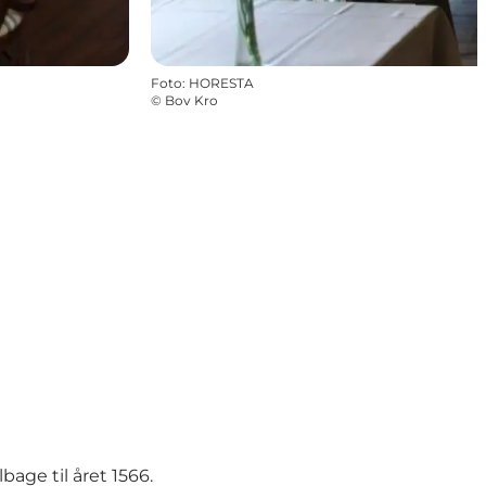
Foto
:
HORESTA
©
Bov Kro
lbage til året 1566.