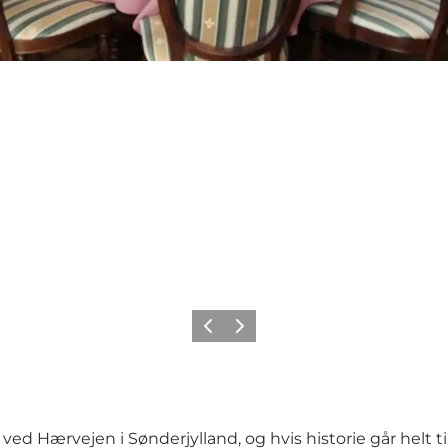
Forrige
Næste
e ved
Hærvejen
i Sønderjylland, og hvis historie går helt ti