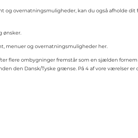
t og overnatningsmuligheder, kan du også afholde dit for
g ønsker.
rant, menuer og overnatningsmuligheder
her
.
om efter flere ombygninger fremstår som en sjælden for
 inden den Dansk/Tyske grænse. På 4 af vore værelser er