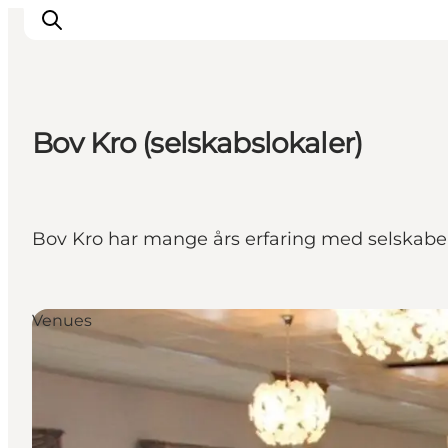
Bov Kro (selskabslokaler)
Oplevelser
Byer & Steder
Det sker
Bov Kro har mange års erfaring med selskaber
Overnatning
Planlæg din ferie
Booking
Venues