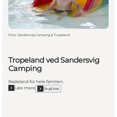
Foto
:
Sandersvig Camping & Tropeland
Tropeland ved Sandersvig
Camping
Badeland for hele familien.
Læs mere
Se på kort
Læs mere "Tropeland ved Sandersvig Camping"
show Tropeland ved Sandersvig Camping on_map