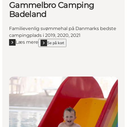
Gammelbro Camping
Badeland
Familievenlig svømmehal på Danmarks bedste
campingplads i 2019, 2020, 2021
Læs mere
Se på kort
Læs mere "Gammelbro Camping Badeland"
show Gammelbro Camping Badeland on_map