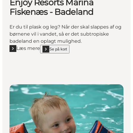
Enjoy Resorts Marina
Fiskenæs - Badeland
Er du til plask og leg? Når der skal slappes af og
børnene vil i vandet, så er det subtropiske
badeland en oplagt mulighed.
Læs mere
Se på kort
Læs mere "Enjoy Resorts Marina Fiskenæs - Badela
show Enjoy Resorts Marina Fiskenæs - Badeland o