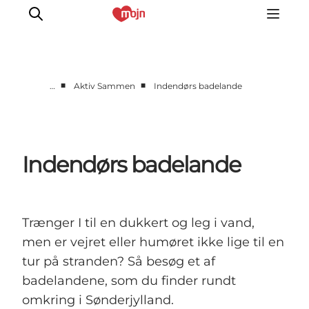
■
■
…
Aktiv Sammen
Indendørs badelande
Oplevelser
Byer & Steder
Det sker
Indendørs badelande
Overnatning
Planlæg din ferie
Booking
Trænger I til en dukkert og leg i vand,
men er vejret eller humøret ikke lige til en
tur på stranden? Så besøg et af
badelandene, som du finder rundt
omkring i Sønderjylland.