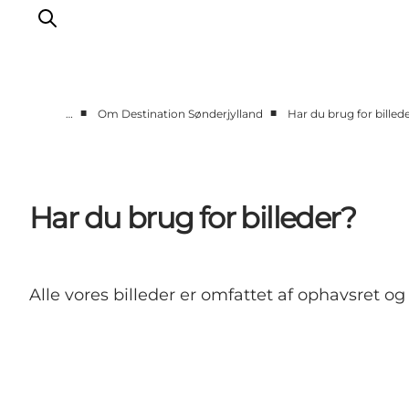
■
■
…
Om Destination Sønderjylland
Har du brug for billed
Om os
Markedsføring
Projektudvikling
Har du brug for billeder?
Analyse
Presse
GoVisit
Alle vores billeder er omfattet af ophavsret 