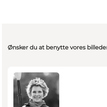
Ønsker du at benytte vores billeder,
Dorte Snabe - Grafiker, Web, Logo- & billedbank