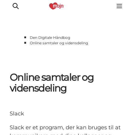
■
Den Digitale Håndbog
■
Online samtaler og vidensdeling
Om os
Markedsføring
Projektudvikling
Online samtaler og
Analyse
Presse
vidensdeling
GoVisit
Slack
Slack er et program, der kan bruges til at