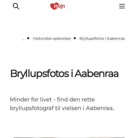
■
■
…
Historiske oplevelser
Bryllupsfotos i Aabenraa
Aktiv Sammen
Historie
Natur
Bryllupsfotos i Aabenraa
Overnatning
Det Sker
Planlæg din tur
Minder for livet - find den rette
bryllupsfotograf til vielsen i Aabenraa.