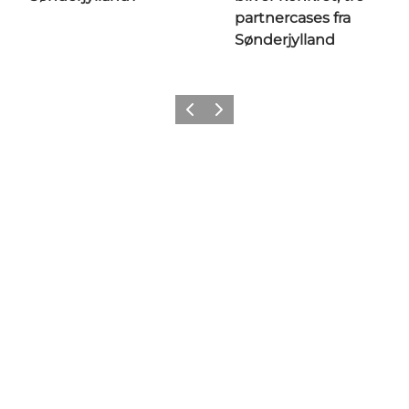
partnercases fra
Sønderjylland
Forrige
Næste
Følg med