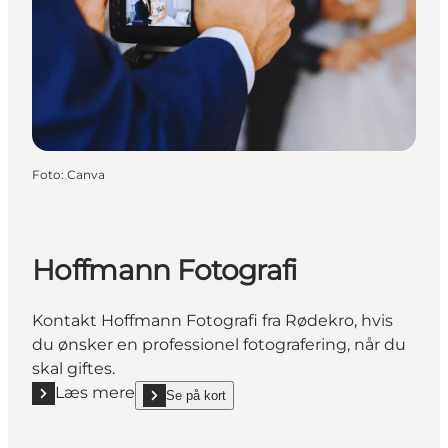
Foto
:
Canva
Hoffmann Fotografi
Kontakt Hoffmann Fotografi fra Rødekro, hvis
du ønsker en professionel fotografering, når du
skal giftes.
Læs mere
Se på kort
Læs mere "Hoffmann Fotografi"
show Hoffmann Fotografi on_map