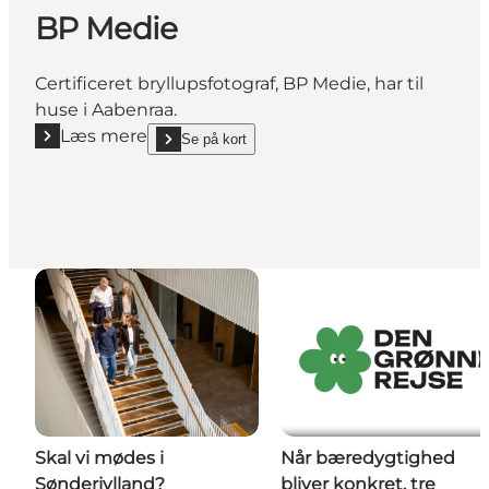
BP Medie
Certificeret bryllupsfotograf, BP Medie, har til
huse i Aabenraa.
Læs mere
Se på kort
Læs mere "BP Medie"
show BP Medie on_map
Skal vi mødes i
Når bæredygtighed
Sønderjylland?
bliver konkret, tre