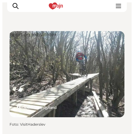
Sport og aktiviteter
Oplevelser
Byer & Steder
Det sker
Overnatning
Planlæg din ferie
Booking
Haderslev, Sydjylland
Foto
:
VisitHaderslev