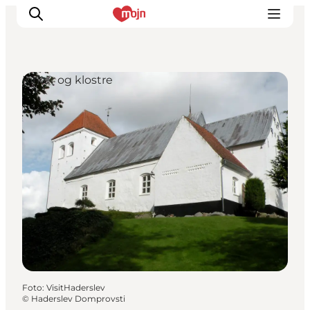
Kirker og klostre
Oplevelser
Byer & Steder
Det sker
Overnatning
Planlæg din ferie
Booking
Foto
:
VisitHaderslev
©
Haderslev Domprovsti