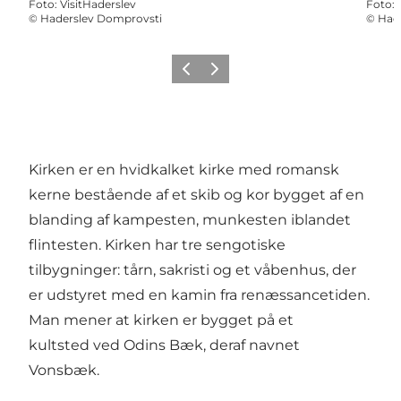
Foto
:
VisitHaderslev
Foto
:
©
Haderslev Domprovsti
©
Had
Forrige
Næste
Kirken er en hvidkalket kirke med romansk
kerne bestående af et skib og kor bygget af en
blanding af kampesten, munkesten iblandet
flintesten. Kirken har tre sengotiske
tilbygninger: tårn, sakristi og et våbenhus, der
er udstyret med en kamin fra renæssancetiden.
Man mener at kirken er bygget på et
kultsted ved Odins Bæk, deraf navnet
Vonsbæk.