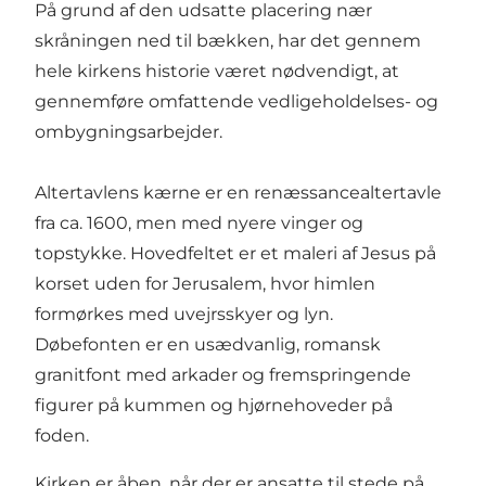
På grund af den udsatte placering nær
skråningen ned til bækken, har det gennem
hele kirkens historie været nødvendigt, at
gennemføre omfattende vedligeholdelses- og
ombygningsarbejder.
Altertavlens kærne er en renæssancealtertavle
fra ca. 1600, men med nyere vinger og
topstykke. Hovedfeltet er et maleri af Jesus på
korset uden for Jerusalem, hvor himlen
formørkes med uvejrsskyer og lyn.
Døbefonten er en usædvanlig, romansk
granitfont med arkader og fremspringende
figurer på kummen og hjørnehoveder på
foden.
Kirken er åben, når der er ansatte til stede på