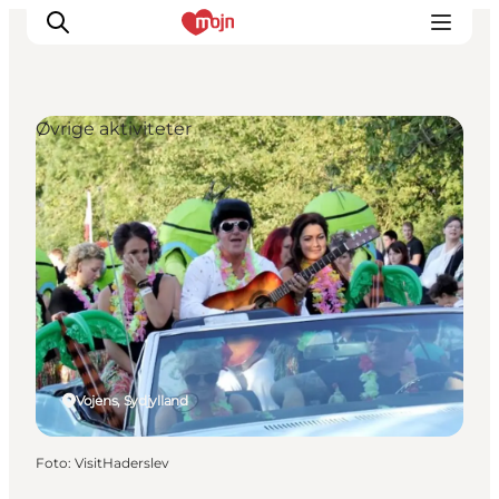
Øvrige aktiviteter
Oplevelser
Byer & Steder
Det sker
Overnatning
Planlæg din ferie
Booking
Vojens, Sydjylland
Foto
:
VisitHaderslev