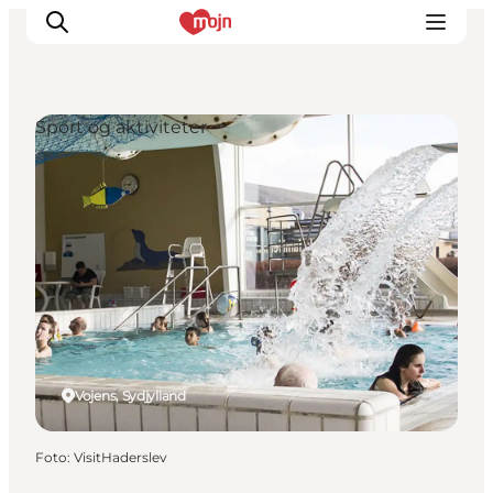
Sport og aktiviteter
Oplevelser
Byer & Steder
Det sker
Overnatning
Planlæg din ferie
Booking
Vojens, Sydjylland
Foto
:
VisitHaderslev