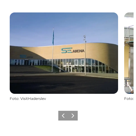
Foto
:
VisitHaderslev
Foto
:
Forrige
Næste