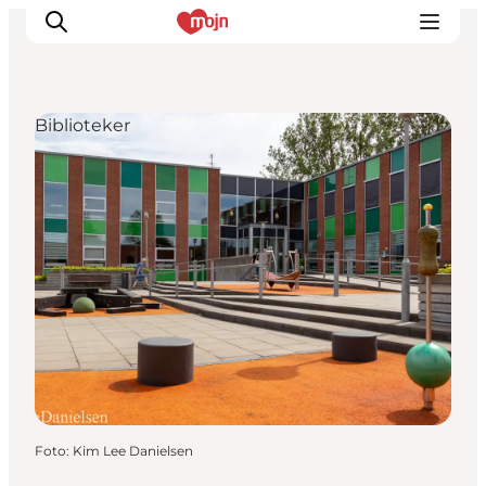
Biblioteker
Oplevelser
Byer & Steder
Det sker
Overnatning
Planlæg din ferie
Booking
Foto
:
Kim Lee Danielsen