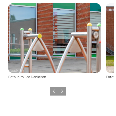
Foto
:
Kim Lee Danielsen
Foto
:
Forrige
Næste