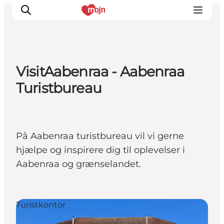
VisitAabenraa - Aabenraa
Oplevelser
Turistbureau
Byer & Steder
Det sker
Overnatning
På Aabenraa turistbureau vil vi gerne
Planlæg din ferie
hjælpe og inspirere dig til oplevelser i
Booking
Aabenraa og grænselandet.
Turistkontor