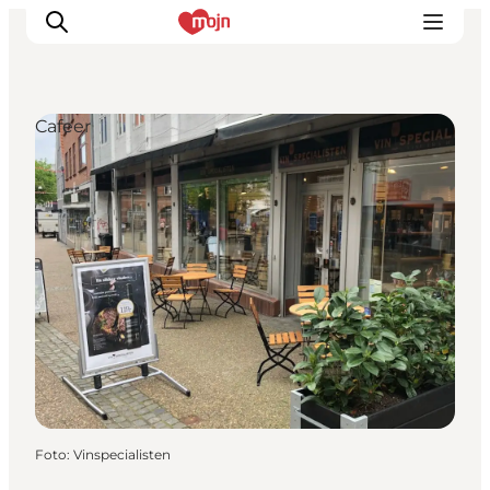
Cafeer
Oplevelser
Byer & Steder
Det sker
Overnatning
Planlæg din ferie
Booking
Foto
:
Vinspecialisten