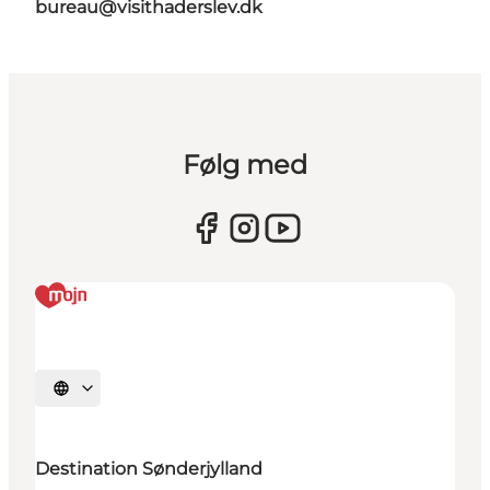
bureau@visithaderslev.dk
Følg med
Vælg sprog
Destination Sønderjylland