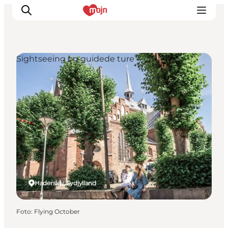
Sightseeing og guidede ture
Oplevelser
Byer & Steder
Det sker
Overnatning
Planlæg din ferie
Booking
Haderslev, Sydjylland
Foto
:
Flying October