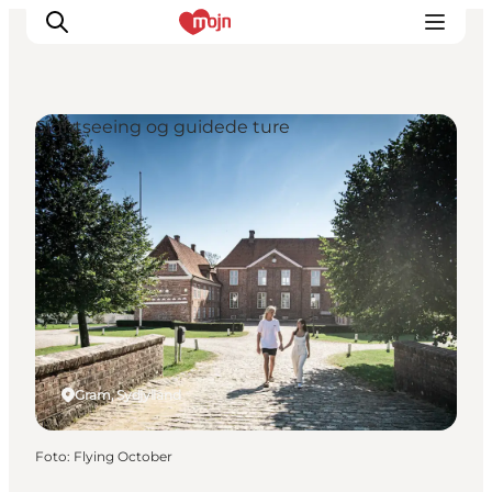
Sightseeing og guidede ture
Oplevelser
Byer & Steder
Det sker
Overnatning
Planlæg din ferie
Booking
Gram, Sydjylland
Foto
:
Flying October