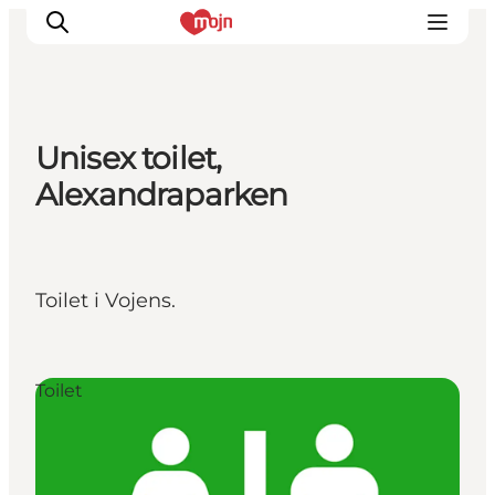
Unisex toilet,
Oplevelser
Alexandraparken
Byer & Steder
Det sker
Overnatning
Toilet i Vojens.
Planlæg din ferie
Booking
Toilet