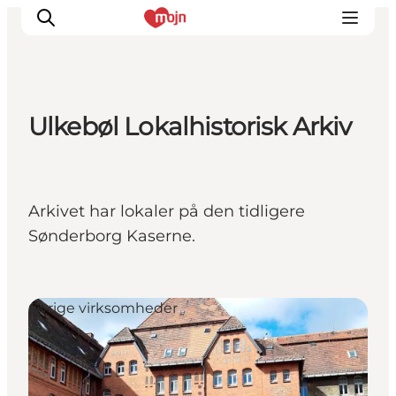
Ulkebøl Lokalhistorisk Arkiv
Oplevelser
Byer & Steder
Det sker
Arkivet har lokaler på den tidligere
Overnatning
Sønderborg Kaserne.
Planlæg din ferie
Booking
Øvrige virksomheder