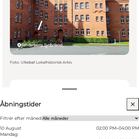
Sønderborg, Sydjylland
Foto
:
Ulkebøl Lokalhistorisk Arkiv
Se åbningstider
Åbningstider
Besøg hjemmeside
Mig selv, Min partner
Filtrér efter måned
10 August
02:00 PM–04:00 PM
Mandag