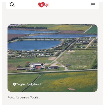
Lystfiskeri
Oplevelser
Byer & Steder
Det sker
Overnatning
Planlæg din ferie
Booking
Tinglev, Sydjylland
Foto
:
Aabenraa Tourist