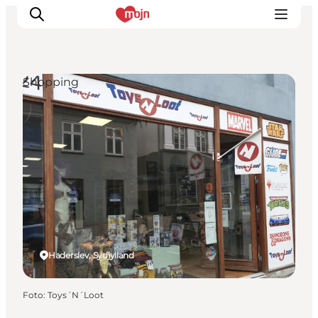
Shopping
Oplevelser
Byer & Steder
Det sker
Overnatning
Planlæg din ferie
Booking
Haderslev, Sydjylland
Foto
:
Toys´N´Loot