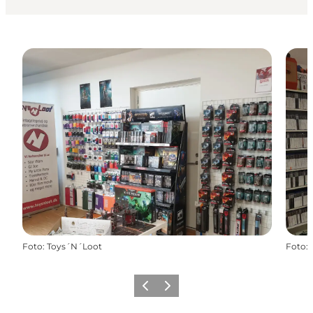
Foto
:
Toys´N´Loot
Foto
:
Forrige
Næste