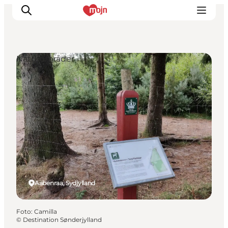
Naturområder
Oplevelser
Byer & Steder
Det sker
Overnatning
Planlæg din ferie
Booking
Aabenraa, Sydjylland
Foto
:
Camilla
©
Destination Sønderjylland