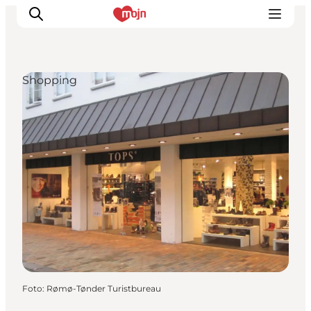
Shopping
Oplevelser
Byer & Steder
Det sker
Overnatning
Planlæg din ferie
Booking
Foto
:
Rømø-Tønder Turistbureau