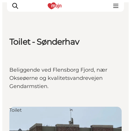
Toilet - Sønderhav
Oplevelser
Byer & Steder
Det sker
Beliggende ved Flensborg Fjord, nær
Overnatning
Okseøerne og kvalitetsvandrevejen
Planlæg din ferie
Gendarmstien.
Booking
Toilet