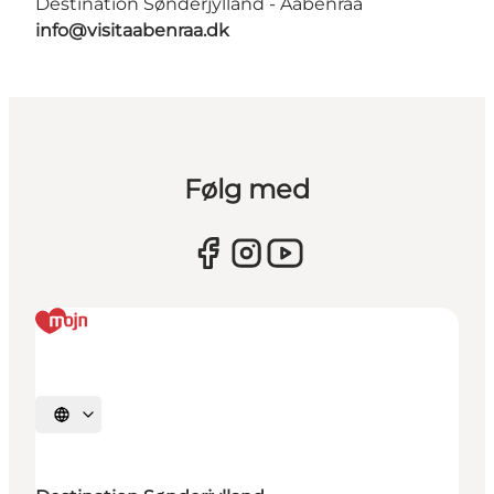
Destination Sønderjylland - Aabenraa
info@visitaabenraa.dk
Følg med
Vælg sprog