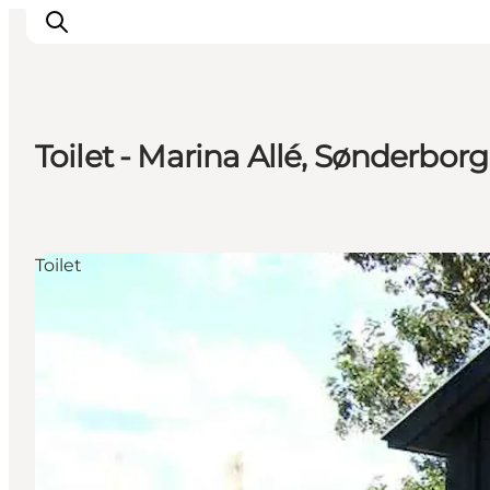
Toilet - Marina Allé, Sønderborg
Oplevelser
Byer & Steder
Det sker
Toilet
Overnatning
Planlæg din ferie
Booking