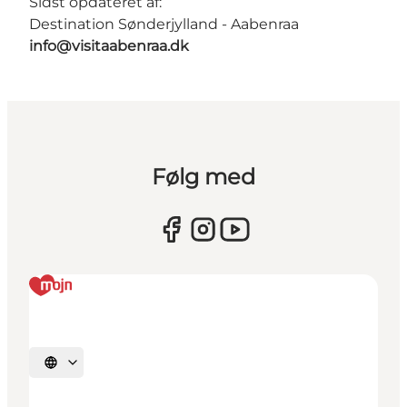
Sidst opdateret af:
Destination Sønderjylland - Aabenraa
info@visitaabenraa.dk
Følg med
Vælg sprog