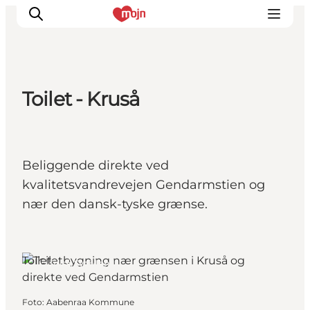
Toilet - Kruså
Oplevelser
Byer & Steder
Det sker
Beliggende direkte ved
Overnatning
kvalitetsvandrevejen Gendarmstien og
Planlæg din ferie
nær den dansk-tyske grænse.
Booking
Toilet
Kruså, Sydjylland
Foto
:
Aabenraa Kommune