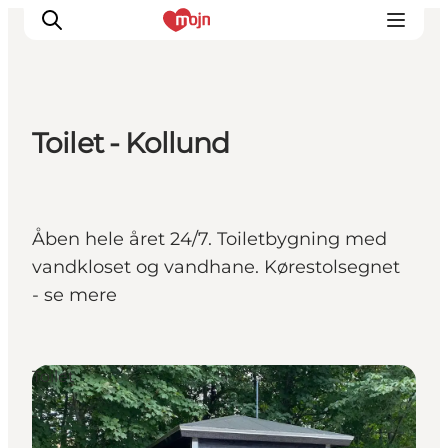
Toilet - Kollund
Oplevelser
Byer & Steder
Det sker
Åben hele året 24/7. Toiletbygning med
Overnatning
vandkloset og vandhane. Kørestolsegnet
Planlæg din ferie
- se mere
Booking
Toilet