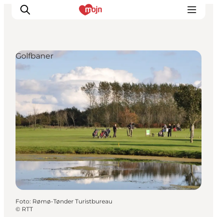
Golfbaner
Oplevelser
Byer & Steder
Det sker
Overnatning
Planlæg din ferie
Booking
Foto
:
Rømø-Tønder Turistbureau
©
RTT