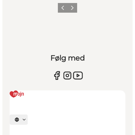
Forrige
Næste
Følg med
Vælg sprog