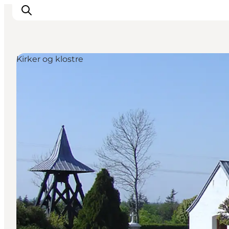
Kirker og klostre
Oplevelser
Byer & Steder
Det sker
Overnatning
Planlæg din ferie
Booking