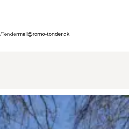
ø/Tønder
mail@romo-tonder.dk