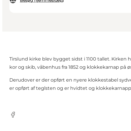
Besøg hjemmeside
Tirslund kirke blev bygget sidst i 1100 tallet. Kirken
kor og skib, våbenhus fra 1852 og klokkekarnap på øs
Derudover er der opført en nyere klokkestabel sydve
er opført af teglsten og er hvidtet og klokkekarnapp
Facebook