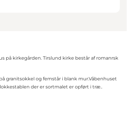
ehus på kirkegården. Tirslund kirke består af romanrsk
 på granitsokkel og femstår i blank mur.Våbenhuset
okkestablen der er sortmalet er opført i træ..