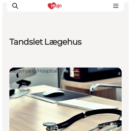
Tandslet Lægehus
Oplevelser
Byer & Steder
Det sker
Lægehjælp/Hospital
Overnatning
Planlæg din ferie
Booking