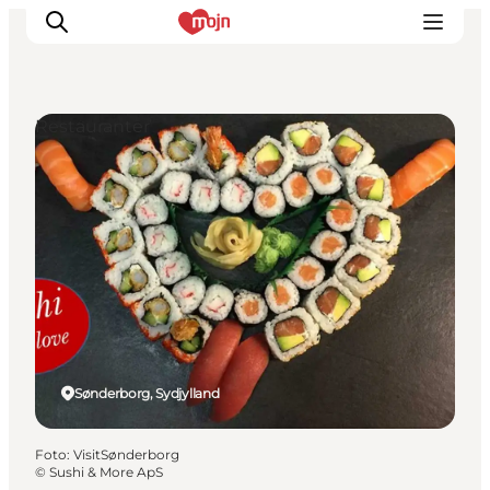
Restauranter
Oplevelser
Byer & Steder
Det sker
Overnatning
Planlæg din ferie
Booking
Sønderborg, Sydjylland
Foto
:
VisitSønderborg
©
Sushi & More ApS