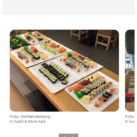
Foto
:
VisitSønderborg
Foto
:
©
Sushi & More ApS
©
Sush