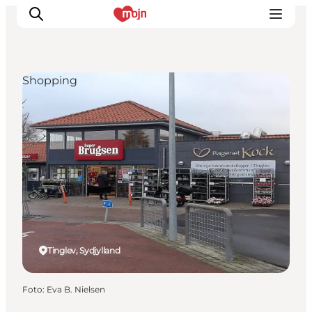
Shopping
Oplevelser
Byer & Steder
Det sker
Overnatning
Planlæg din ferie
Booking
Tinglev, Sydjylland
Foto
:
Eva B. Nielsen