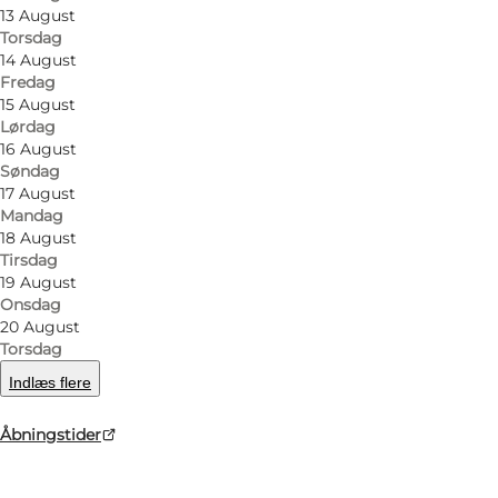
13 August
Butikken har også tips & lotto og håndkøbsudsalg.
Torsdag
14 August
Fredag
Man kan altid tanke billig OK benzin og diesel, samt 
15 August
Lørdag
Butikken har åbent alle ugens 7 dage kl. 7.00-19.00,
16 August
Søndag
17 August
Mandag
18 August
facebook
facebook
Tirsdag
19 August
Onsdag
20 August
Torsdag
Læs mere
Indlæs flere
Åbningstider