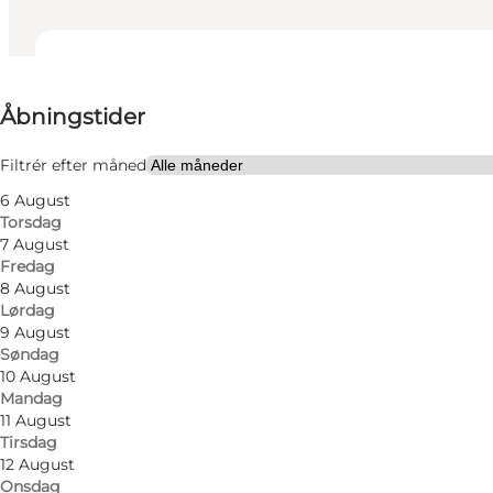
Se åbningstider
Åbningstider
Besøg hjemmeside
Børn, Venner, Min partner, Mig selv
Filtrér efter måned
6 August
Torsdag
7 August
Fredag
8 August
Lørdag
9 August
Søndag
Supermarked med fokus på god mad, slagter, frugt og
10 August
Mandag
blomsterafdeling.
11 August
Tirsdag
SuperBrugsen er en ægte madbutik med masser af spe
12 August
familien.
Onsdag