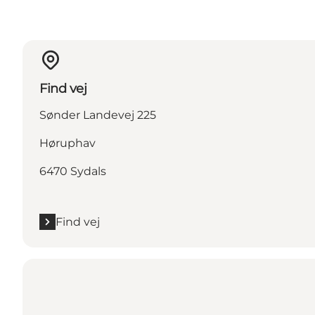
Find vej
Sønder Landevej 225
Høruphav
6470 Sydals
Find vej