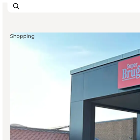
Shopping
Oplevelser
Byer & Steder
Det sker
Overnatning
Planlæg din ferie
Booking