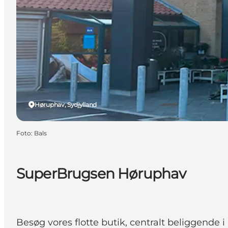
Høruphav, Sydjylland
Foto
:
Bals
SuperBrugsen Høruphav
Besøg vores flotte butik, centralt beliggen