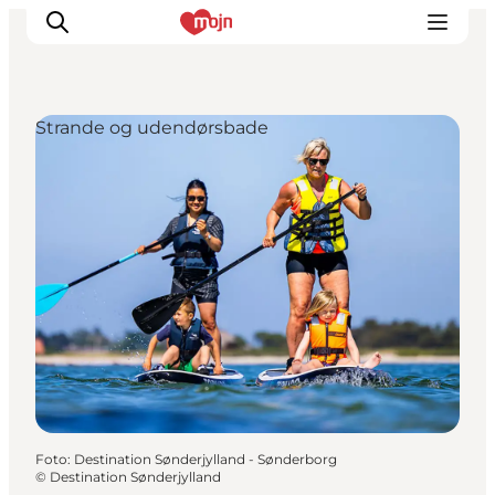
Strande og udendørsbade
Oplevelser
Byer & Steder
Det sker
Overnatning
Planlæg din ferie
Booking
Foto
:
Destination Sønderjylland - Sønderborg
©
Destination Sønderjylland