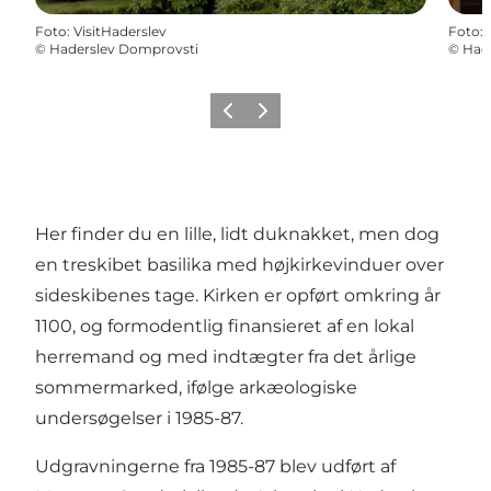
Foto
:
VisitHaderslev
Foto
:
©
Haderslev Domprovsti
©
Had
Forrige
Næste
Her finder du en lille, lidt duknakket, men dog
en treskibet basilika med højkirkevinduer over
sideskibenes tage. Kirken er opført omkring år
1100, og formodentlig finansieret af en lokal
herremand og med indtægter fra det årlige
sommermarked, ifølge arkæologiske
undersøgelser i 1985-87.
Udgravningerne fra 1985-87 blev udført af