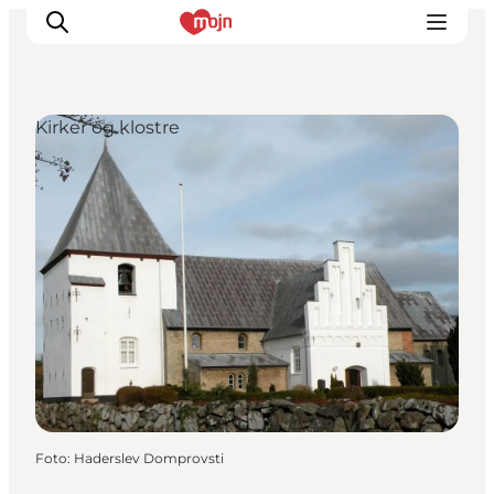
Kirker og klostre
Oplevelser
Byer & Steder
Det sker
Overnatning
Planlæg din ferie
Booking
Foto
:
Haderslev Domprovsti