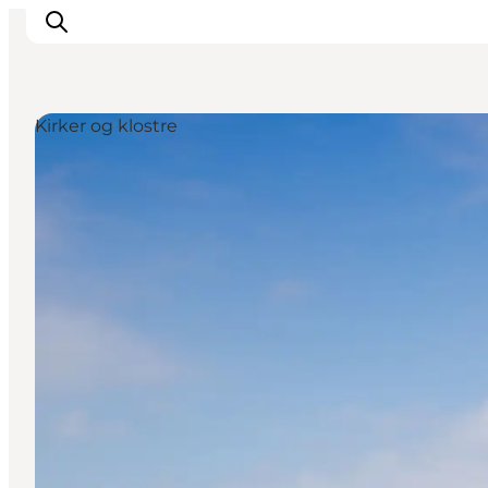
Kirker og klostre
Oplevelser
Byer & Steder
Det sker
Overnatning
Planlæg din ferie
Booking