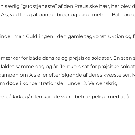
 en særlig ”gudstjeneste” af den Preusiske hær, her blev 
 Als, ved brug af pontonbroer og både mellem Ballebro o
nfinder man Guldringen i den gamle tagkonstruktion og få
rker for både danske og prøjsiske soldater. En sten sat f
r faldet samme dag og år. Jernkors sat for prøjsiske soldat
r kampen om Als eller efterfølgende af deres kvæstelse
 døde i koncentrationslejr under 2. Verdenskrig.
vere på kirkegården kan de være behjælpelige med at åbn