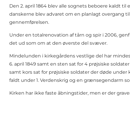
Den 2. april 1864 blev alle sognets beboere kaldt til
danskerne blev advaret om en planlagt overgang til
gennemførelsen.
Under en totalrenovation af tårn og spir i 2006, ge
det ud som om at den øverste del svæver.
Mindelunden i kirkegårdens vestlige del har mindesmæ
6. april 1849 samt en sten sat for 4 prøjsiske soldate
samt kors sat for prøjsiske soldater der døde unde
faldt under 1. Verdenskrig og en grænsegendarm som
Kirken har ikke faste åbningstider, men er der gra