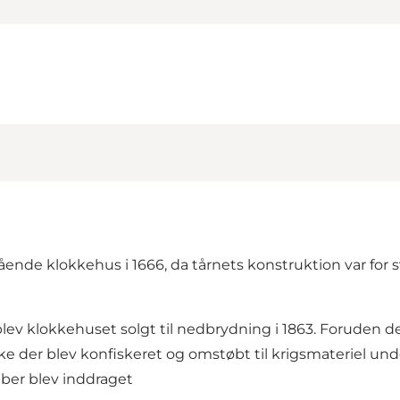
tående klokkehus i 1666, da tårnets konstruktion var for 
, blev klokkehuset solgt til nedbrydning i 1863. Foruden d
 der blev konfiskeret og omstøbt til krigsmateriel unde
piber blev inddraget