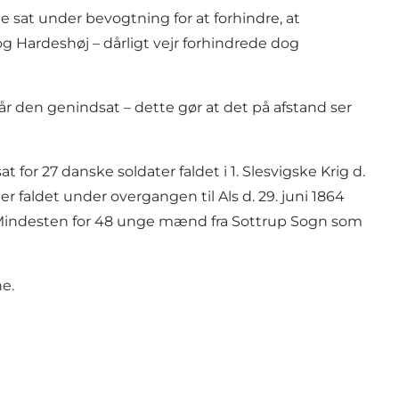
de sat under bevogtning for at forhindre, at
g Hardeshøj – dårligt vejr forhindrede dog
r den genindsat – dette gør at det på afstand ser
or 27 danske soldater faldet i 1. Slesvigske Krig d.
er faldet under overgangen til Als d. 29. juni 1864
r. Mindesten for 48 unge mænd fra Sottrup Sogn som
e.