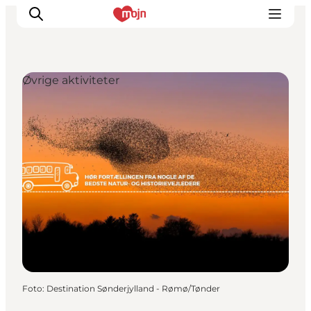
Øvrige aktiviteter
Oplevelser
Byer & Steder
Det sker
Overnatning
Planlæg din ferie
Booking
Foto
:
Destination Sønderjylland - Rømø/Tønder