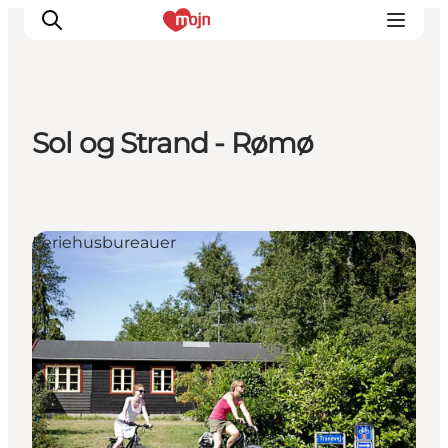
Sol og Strand - Rømø
Oplevelser
Byer & Steder
Det sker
Feriehusbureauer
Overnatning
Planlæg din ferie
Booking