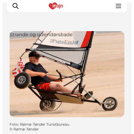
Strande og udendørsbade
Oplevelser
Byer & Steder
Det sker
Overnatning
Planlæg din ferie
Booking
Foto
:
Rømø-Tønder Turistbureau
©
Rømø-Tønder