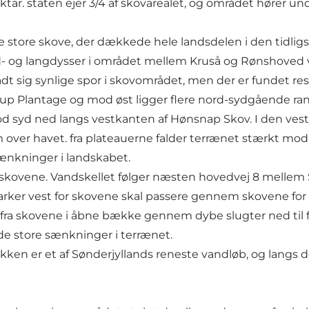
. staten ejer 3/4 af skovarealet, og området hører unde
de store skove, der dækkede hele landsdelen i den tidligs
og langdysser i området mellem Kruså og Rønshoved vise
dt sig synlige spor i skovområdet, men der er fundet res
 Plantage og mod øst ligger flere nord-sydgående randm
mod syd ned langs vestkanten af Hønsnap Skov. I den ve
er havet. fra plateauerne falder terrænet stærkt mod sy
nkninger i landskabet.
vene. Vandskellet følger næsten hovedvej 8 mellem S
er vest for skovene skal passere gennem skovene for at
skovene i åbne bække gennem dybe slugter ned til fjo
 store sænkninger i terrænet.
n er et af Sønderjyllands reneste vandløb, og langs 