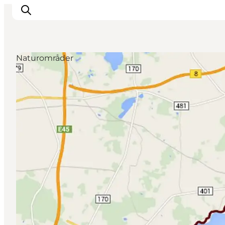
Naturområder
Oplevelser
Byer & Steder
Det sker
Overnatning
Planlæg din ferie
Booking