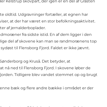
r Kelstrup skovpart, der igen er en del af Gråsten
te oldtid. Udgravninger fortæller, at egnen har
r, at der har været en stor befolkningsaktivitet.
ter af jernalderboplader.
oræner fra sidste istid. En af dem ligger i den
stlige del af skovene kan man se randmorænens top
døst til Flensborg Fjord. Faldet er ikke jævnt.
ønderborg og Kruså. Det betyder, at
 nå ned til Flensborg Fjord. I skovene løber de
rden. Tidligere blev vandet stemmet op og brugt
denne bæk og flere andre bække i området er der