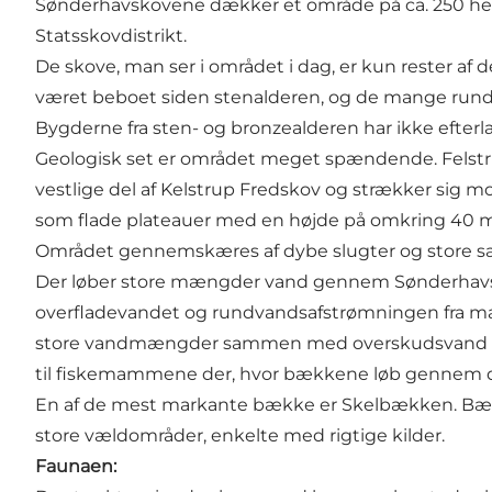
Sønderhavskovene dækker et område på ca. 250 hektar
Statsskovdistrikt.
De skove, man ser i området i dag, er kun rester af 
været beboet siden stenalderen, og de mange rund- 
Bygderne fra sten- og bronzealderen har ikke efterla
Geologisk set er området meget spændende. Felstrup
vestlige del af Kelstrup Fredskov og strækker sig 
som flade plateauer med en højde på omkring 40 m ov
Området gennemskæres af dybe slugter og store sæ
Der løber store mængder vand gennem Sønderhavsko
overfladevandet og rundvandsafstrømningen fra mark
store vandmængder sammen med overskudsvand fra 
til fiskemammene der, hvor bækkene løb gennem de
En af de mest markante bække er Skelbækken. Bække
store vældområder, enkelte med rigtige kilder.
Faunaen: