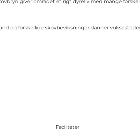
vbryn giver området et rigt dyreliv med mange forskell
.
og forskellige skovbeviksninger danner voksesteder for
Faciliteter