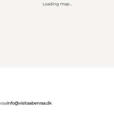
Loading map...
nraa
info@visitaabenraa.dk