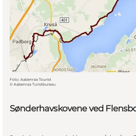
Kruså, Sydjylland
Foto
:
Aabenraa Tourist
©
Aabenraa Turistbureau
Sønderhavskovene ved Flensbo