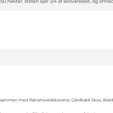
 hektar. staten ejer 3/4 af skovarealet, og områd
 sammen med Rønshovedskovene, Gårdbæk Skov, Waldeck 