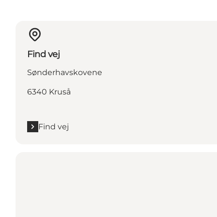
Find vej
Sønderhavskovene
6340 Kruså
Find vej