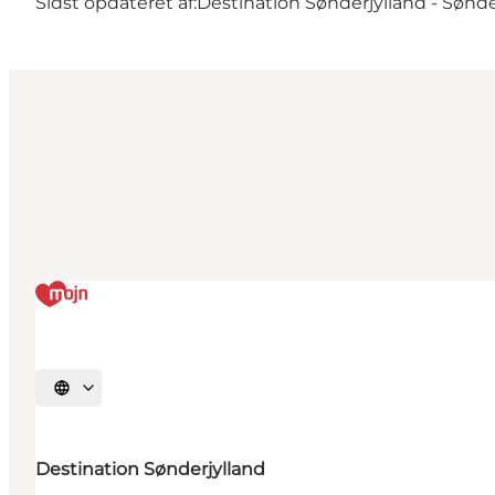
Sidst opdateret af:
Destination Sønderjylland - Sønd
Vælg sprog
Destination Sønderjylland