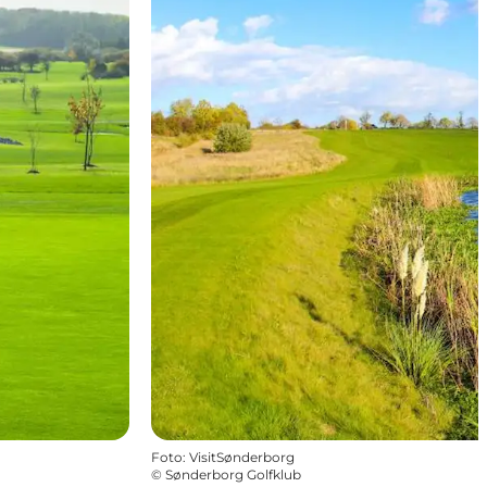
Foto
:
VisitSønderborg
©
Sønderborg Golfklub