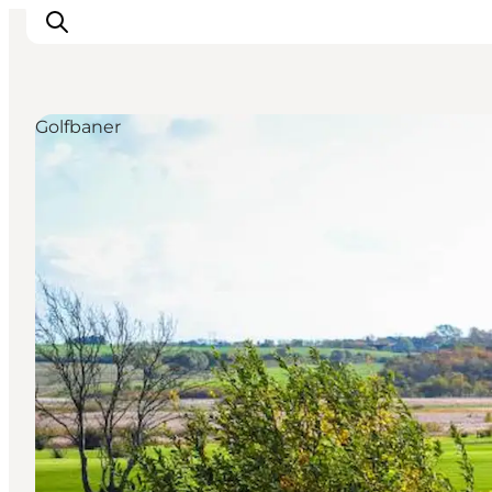
Golfbaner
Oplevelser
Byer & Steder
Det sker
Overnatning
Planlæg din ferie
Booking