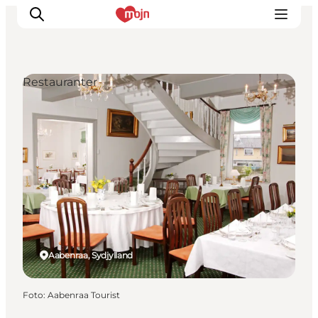
Restauranter
Oplevelser
Byer & Steder
Det sker
Overnatning
Planlæg din ferie
Booking
Aabenraa, Sydjylland
Foto
:
Aabenraa Tourist